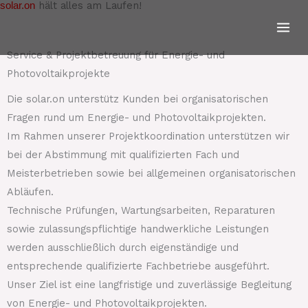
hält alles am Laufen!
solar.on
Zum
Inhalt
springen
Service & Projektbetreuung für Energie- und
Photovoltaikprojekte
Die solar.on unterstütz Kunden bei organisatorischen
Fragen rund um Energie- und Photovoltaikprojekten.
Im Rahmen unserer Projektkoordination unterstützen wir
bei der Abstimmung mit qualifizierten Fach und
Meisterbetrieben sowie bei allgemeinen organisatorischen
Abläufen.
Technische Prüfungen, Wartungsarbeiten, Reparaturen
sowie zulassungspflichtige handwerkliche Leistungen
werden ausschließlich durch eigenständige und
entsprechende qualifizierte Fachbetriebe ausgeführt.
Unser Ziel ist eine langfristige und zuverlässige Begleitung
von Energie- und Photovoltaikprojekten.