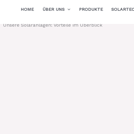
stellt ihnen Produktlösungen bereit!
solar.on
Zum
HOME
ÜBER UNS
PRODUKTE
SOLARTE
Inhalt
springen
Unsere Solaranlagen: Vorteile im Überblick